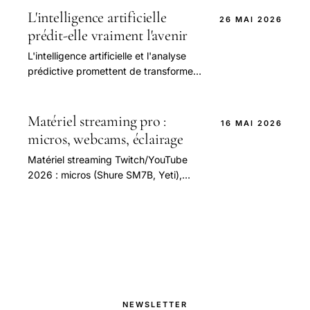
visionnage.
L'intelligence artificielle
26 MAI 2026
prédit-elle vraiment l'avenir
L'intelligence artificielle et l'analyse
prédictive promettent de transformer
radicalement notre façon
d'appréhender les résultats sportifs.
Matériel streaming pro :
16 MAI 2026
micros, webcams, éclairage
Matériel streaming Twitch/YouTube
2026 : micros (Shure SM7B, Yeti),
webcams 4K, éclairage Elgato, cartes
capture. Comparatif par budget.
NEWSLETTER