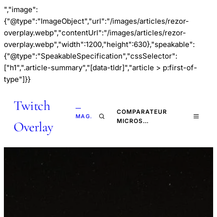
","image":
{"@type":"ImageObject","url":"/images/articles/rezor-
overplay.webp","contentUrl":"/images/articles/rezor-
overplay.webp","width":1200,"height":630},"speakable":
{"@type":"SpeakableSpecification","cssSelector":
["h1",".article-summary","[data-tldr]","article > p:first-of-
type"]}}
Twitch
—
COMPARATEUR
MAG.
MICROS…
Overlay