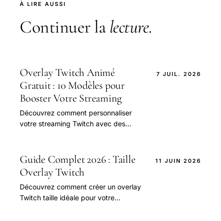
À LIRE AUSSI
Continuer la
lecture
.
Overlay Twitch Animé
7 JUIL. 2026
Gratuit : 10 Modèles pour
Booster Votre Streaming
Découvrez comment personnaliser
votre streaming Twitch avec des
overlays animés gratuits. Comparez
les 10 meilleurs modèles pour
améliorer votre expérience de
Guide Complet 2026 : Taille
11 JUIN 2026
streaming et augmenter vos abonnés.
Overlay Twitch
Téléchargez-les maintenant et
Découvrez comment créer un overlay
commencez à streamer comme un pro
Twitch taille idéale pour votre
!
streaming, avec les conseils et outils
nécessaires pour une expérience de