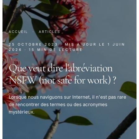
ACCUEIL
·
ARTICLES
25 OCTOBRE 2023
· MIS À JOUR LE
1 JUIN
2026
· 15 MIN DE LECTURE
Que veut dire l'abréviation
NSFW (not safe for work) ?
Lorsque nous naviguons sur Internet, il n'est pas rare
de rencontrer des termes ou des acronymes
mystérieux.