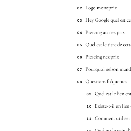
Logo monoprix
02
Hey Google quel est ce 
03
Piercing au nez prix
04
Quel est le titre de cet
05
Piercing nez prix
06
Pourquoi nelson mande
07
Questions fréquentes
08
Quel est le lien en
09
Existe-t-il un lien
10
Comment utiliser 
11
Quel est le prix d’