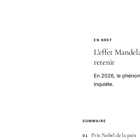
EN BREF
L’effet Mandela
retenir
En 2026, le phénomè
inquiète.
SOMMAIRE
Prix Nobel de la paix
01