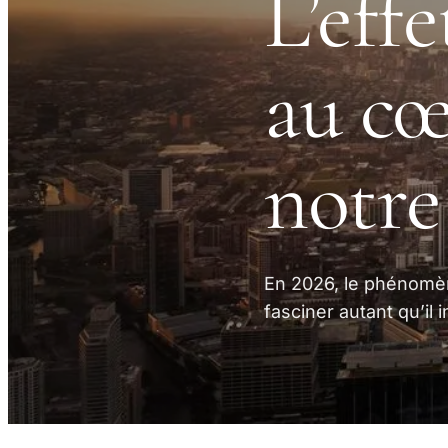
L’eff
au cœ
notre
En 2026, le phénomè
fasciner autant qu’il i