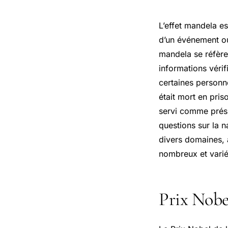
L’effet mandela 
d’un événement ou 
mandela se réfère 
informations véri
certaines personn
était mort en pris
servi comme prési
questions sur la n
divers domaines, a
nombreux et varié
Prix Nobel