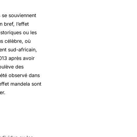
 se souviennent
bref, l’effet
istoriques ou les
s célèbre, où
nt sud-africain,
2013 après avoir
oulève des
a été observé dans
’effet mandela sont
er.