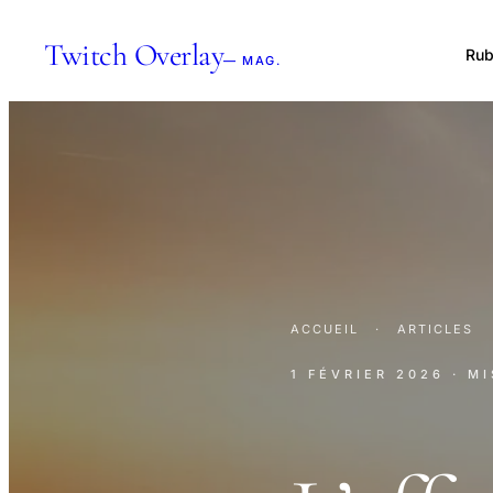
Twitch Overlay
Rub
— MAG.
ACCUEIL
·
ARTICLES
1 FÉVRIER 2026
· M