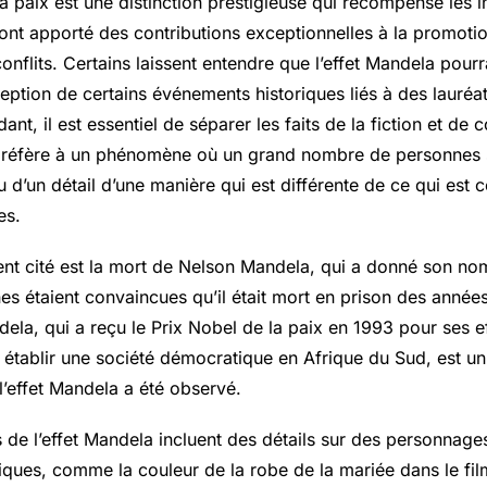
a paix est une distinction prestigieuse qui récompense les i
ont apporté des contributions exceptionnelles à la promotio
conflits. Certains laissent entendre que l’effet Mandela pourr
eption de certains événements historiques liés à des lauréa
ant, il est essentiel de séparer les faits de la fiction et d
e réfère à un phénomène où un grand nombre de personnes 
d’un détail d’une manière qui est différente de ce qui est 
es.
t cité est la mort de Nelson Mandela, qui a donné son nom 
es étaient convaincues qu’il était mort en prison des année
ela, qui a reçu le Prix Nobel de la paix en 1993 pour ses e
et établir une société démocratique en Afrique du Sud, est u
’effet Mandela a été observé.
 de l’effet Mandela incluent des détails sur des personnages
ques, comme la couleur de la robe de la mariée dans le fi