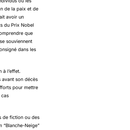
ndividus ou les
n de la paix et de
ait avoir un
ts du Prix Nobel
e comprendre que
se souviennent
consigné dans les
à l’effet.
s avant son décès
fforts pour mettre
n cas
 de fiction ou des
lm “Blanche-Neige”