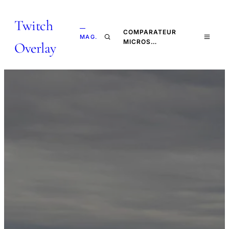
Twitch
—
COMPARATEUR
MAG.
MICROS…
Overlay