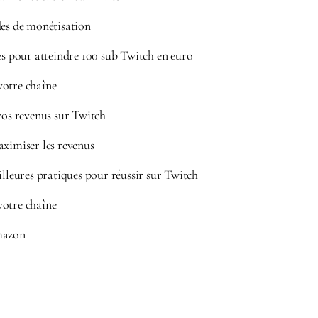
des de monétisation
ies pour atteindre 100 sub Twitch en euro
otre chaîne
s revenus sur Twitch
aximiser les revenus
illeures pratiques pour réussir sur Twitch
otre chaîne
mazon