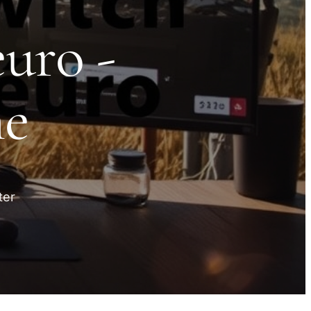
uro -
ne
ter