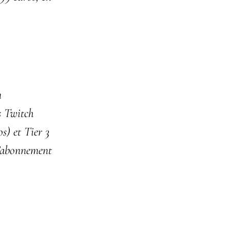
n
s Twitch
os) et Tier 3
d’abonnement