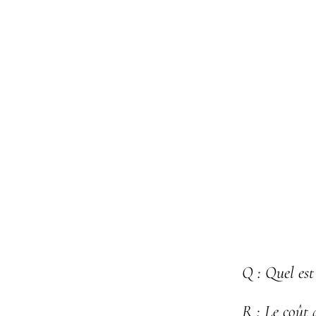
Q :
Quel est
R :
Le coût d