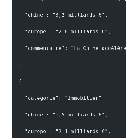
    "chine": "3,2 milliards €",
    "europe": "2,8 milliards €",
    "commentaire": "La Chine accélère da
  },
  {
    "categorie": "Immobilier",
    "chine": "1,5 milliards €",
    "europe": "2,1 milliards €",