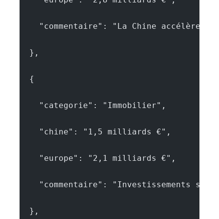
    "commentaire": "La Chine accélère da
  },
  {
    "categorie": "Immobilier",
    "chine": "1,5 milliards €",
    "europe": "2,1 milliards €",
    "commentaire": "Investissements stab
  },