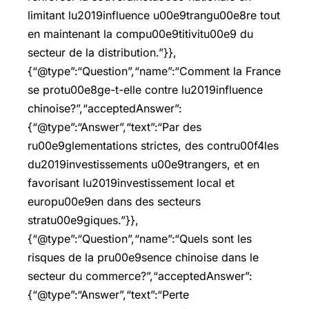
limitant lu2019influence u00e9trangu00e8re tout
en maintenant la compu00e9titivitu00e9 du
secteur de la distribution.”}},
{“@type”:“Question”,“name”:“Comment la France
se protu00e8ge-t-elle contre lu2019influence
chinoise?”,“acceptedAnswer”:
{“@type”:“Answer”,“text”:“Par des
ru00e9glementations strictes, des contru00f4les
du2019investissements u00e9trangers, et en
favorisant lu2019investissement local et
europu00e9en dans des secteurs
stratu00e9giques.”}},
{“@type”:“Question”,“name”:“Quels sont les
risques de la pru00e9sence chinoise dans le
secteur du commerce?”,“acceptedAnswer”:
{“@type”:“Answer”,“text”:“Perte