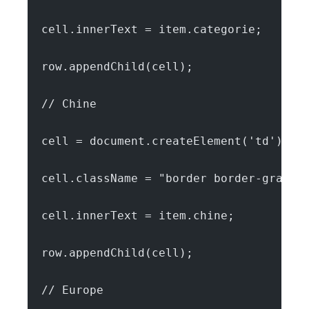
  cell.innerText = item.categorie;
  row.appendChild(cell);
  // Chine
  cell = document.createElement('td');
  cell.className = "border border-gray-3
  cell.innerText = item.chine;
  row.appendChild(cell);
  // Europe