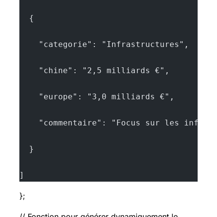
  {
    "categorie": "Infrastructures",
    "chine": "2,5 milliards €",
    "europe": "3,0 milliards €",
    "commentaire": "Focus sur les infras
  }
]
};
// Fonction pour générer dynamiquement le