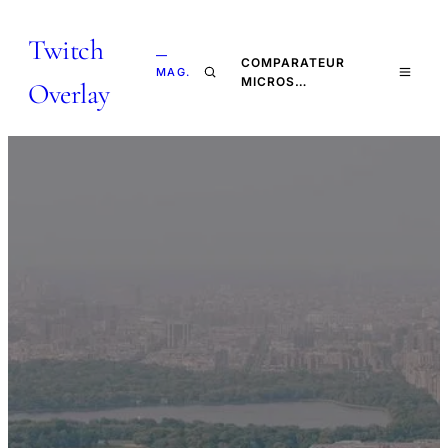
Twitch
—
COMPARATEUR
MAG.
MICROS…
Overlay