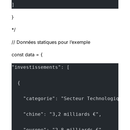
]
}
*/
// Données statiques pour l’exemple
const data = {
"investissements": [
  {
    "categorie": "Secteur Technologique"
    "chine": "3,2 milliards €",
    "europe": "2,8 milliards €",