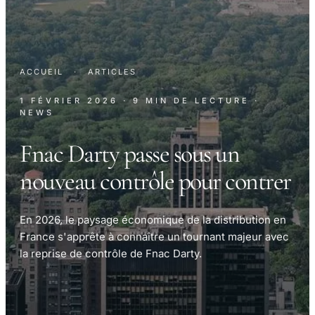
ACCUEIL
·
ARTICLES
1 FÉVRIER 2026
· 9 MIN DE LECTURE
·
NEWS
Fnac Darty passe sous un
nouveau contrôle pour contrer
En 2026, le paysage économique de la distribution en
France s'apprête à connaître un tournant majeur avec
la reprise de contrôle de Fnac Darty.