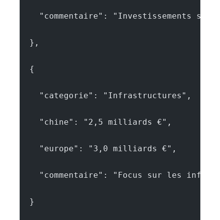
    "commentaire": "Investissements stab
  },
  {
    "categorie": "Infrastructures",
    "chine": "2,5 milliards €",
    "europe": "3,0 milliards €",
    "commentaire": "Focus sur les infras
  }