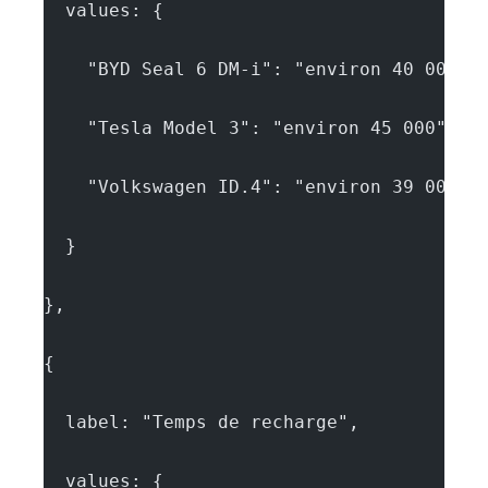
  values: {
    "BYD Seal 6 DM-i": "environ 40 000",
    "Tesla Model 3": "environ 45 000",
    "Volkswagen ID.4": "environ 39 000"
  }
},
{
  label: "Temps de recharge",
  values: {