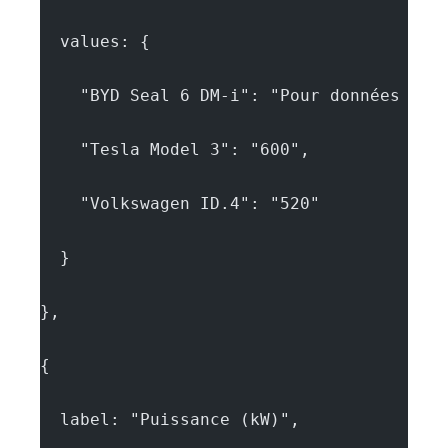
  values: {
    "BYD Seal 6 DM-i": "Pour données exa
    "Tesla Model 3": "600",
    "Volkswagen ID.4": "520"
  }
},
{
  label: "Puissance (kW)",