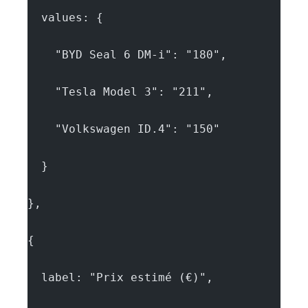
  values: {
    "BYD Seal 6 DM-i": "180",
    "Tesla Model 3": "211",
    "Volkswagen ID.4": "150"
  }
},
{
  label: "Prix estimé (€)",