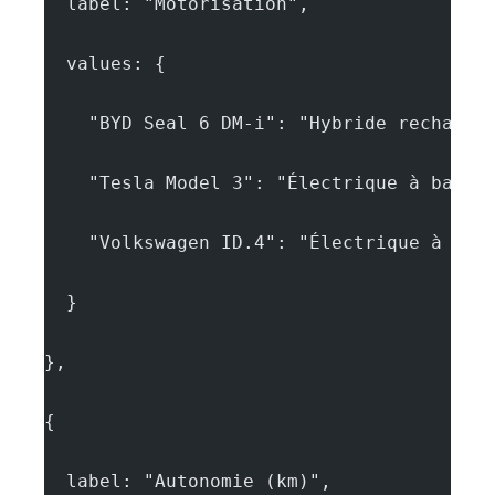
  label: "Motorisation",
  values: {
    "BYD Seal 6 DM-i": "Hybride recharge
    "Tesla Model 3": "Électrique à batte
    "Volkswagen ID.4": "Électrique à bat
  }
},
{
  label: "Autonomie (km)",