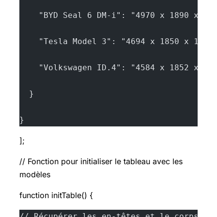
    "BYD Seal 6 DM-i": "4970 x 1890 x 14
    "Tesla Model 3": "4694 x 1850 x 1443
    "Volkswagen ID.4": "4584 x 1852 x 16
  }
}
];
// Fonction pour initialiser le tableau avec les
modèles
function initTable() {
// Récupérer les en-têtes et le corps du