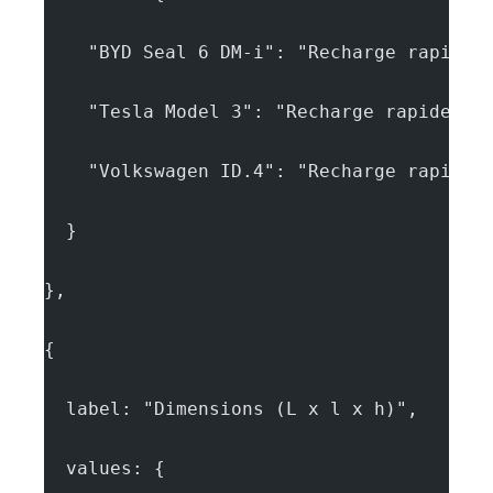
    "BYD Seal 6 DM-i": "Recharge rapide 
    "Tesla Model 3": "Recharge rapide en
    "Volkswagen ID.4": "Recharge rapide 
  }
},
{
  label: "Dimensions (L x l x h)",
  values: {