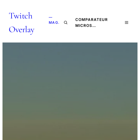
Twitch
—
COMPARATEUR
MAG.
MICROS…
Overlay