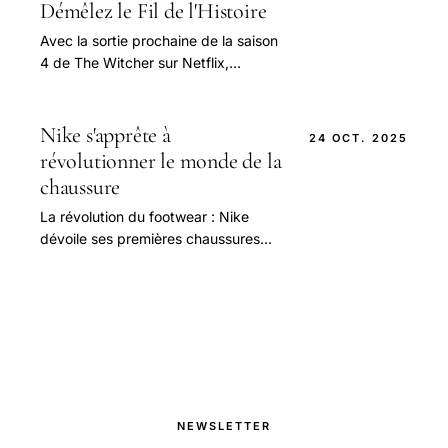
Démêlez le Fil de l'Histoire
Avec la sortie prochaine de la saison
4 de The Witcher sur Netflix,
l’univers riche et complexe du
Sorceleur capte davantage
l’attention des fans.
Nike s'apprête à
24 OCT. 2025
révolutionner le monde de la
chaussure
La révolution du footwear : Nike
dévoile ses premières chaussures
motorisées et leurs promesses En
2025, l’univers des sneakers et des
équipements.
NEWSLETTER