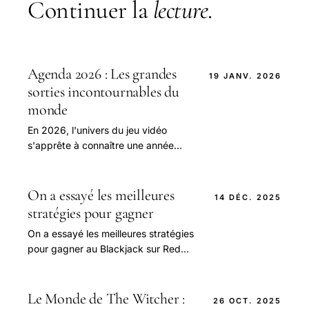
Continuer la
lecture
.
Agenda 2026 : Les grandes
19 JANV. 2026
sorties incontournables du
monde
En 2026, l'univers du jeu vidéo
s'apprête à connaître une année
d'une intensité sans précédent, où
le calendrier des sorties sera
ponctué de titres.
On a essayé les meilleures
14 DÉC. 2025
stratégies pour gagner
On a essayé les meilleures stratégies
pour gagner au Blackjack sur Red
dead rédemption
Le Monde de The Witcher :
26 OCT. 2025