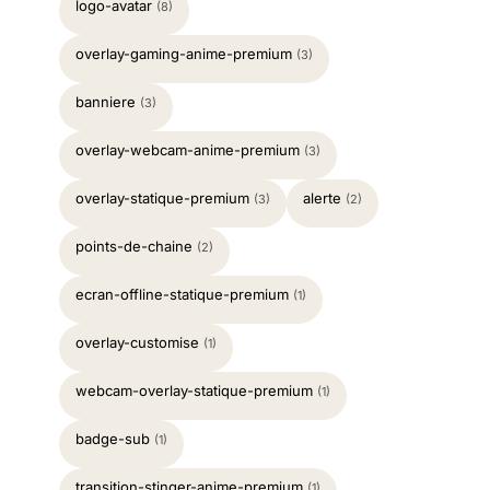
logo-avatar
(8)
overlay-gaming-anime-premium
(3)
banniere
(3)
overlay-webcam-anime-premium
(3)
overlay-statique-premium
alerte
(3)
(2)
points-de-chaine
(2)
ecran-offline-statique-premium
(1)
overlay-customise
(1)
webcam-overlay-statique-premium
(1)
badge-sub
(1)
transition-stinger-anime-premium
(1)