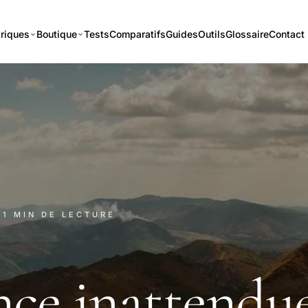
riques
Boutique
Tests
Comparatifs
Guides
Outils
Glossaire
Contact
 11 MIN DE LECTURE
nce inattendu