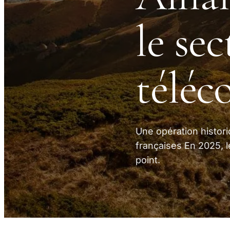
le se
télé
Une opération histor
françaises En 2025, l
point.