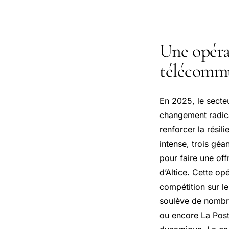
Une opéra
télécommu
En 2025, le secte
changement radica
renforcer la résil
intense, trois gé
pour faire une off
d’Altice. Cette op
compétition sur l
soulève de nombre
ou encore La Poste