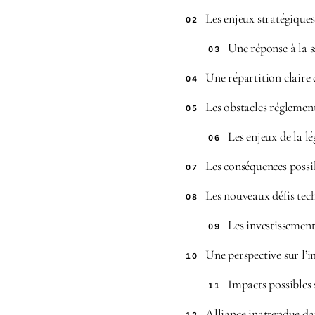
Les enjeux stratégiques
02
Une réponse à la s
03
Une répartition claire
04
Les obstacles réglement
05
Les enjeux de la l
06
Les conséquences possib
07
Les nouveaux défis tec
08
Les investissement
09
Une perspective sur l’
10
Impacts possibles 
11
Alliance inattendue da