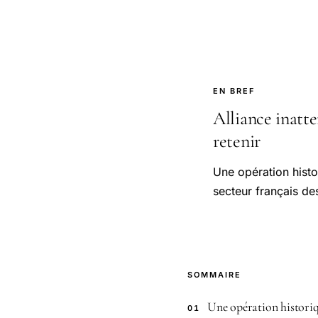
EN BREF
Alliance inatte
retenir
Une opération hist
secteur français de
SOMMAIRE
Une opération historiq
01