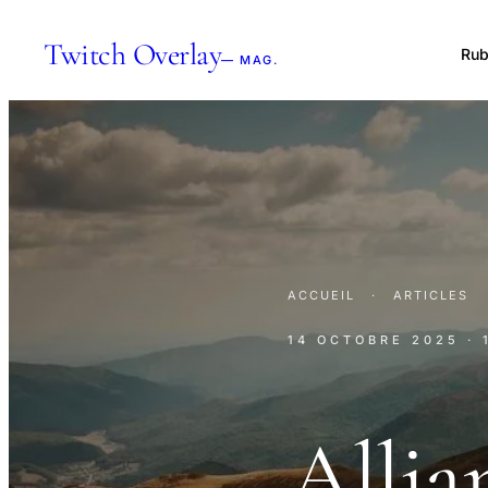
Twitch Overlay
Rub
— MAG.
ACCUEIL
·
ARTICLES
14 OCTOBRE 2025
·
Allia