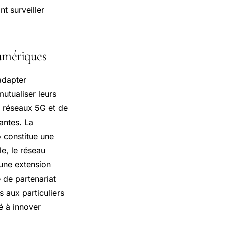
t surveiller
numériques
adapter
utualiser leurs
e réseaux 5G et de
antes. La
o constitue une
e, le réseau
une extension
 de partenariat
s aux particuliers
é à innover