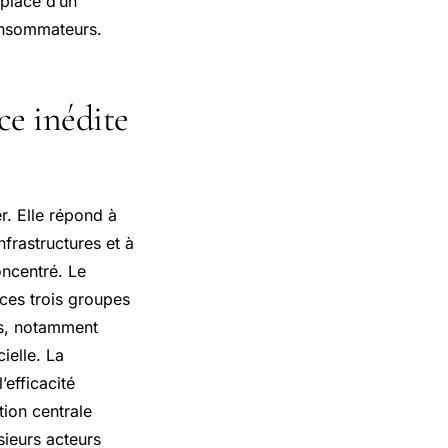
 place d’un
consommateurs.
ce inédite
r. Elle répond à
nfrastructures et à
oncentré. Le
ces trois groupes
rs, notamment
ielle. La
’efficacité
ion centrale
ieurs acteurs