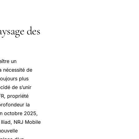
aysage des
ître un
a nécessité de
toujours plus
cidé de s’unir
FR, propriété
 profondeur la
 en octobre 2025,
Iliad, NRJ Mobile
nouvelle