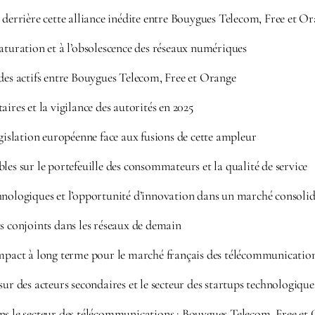
 derrière cette alliance inédite entre Bouygues Telecom, Free et O
aturation et à l’obsolescence des réseaux numériques
 des actifs entre Bouygues Telecom, Free et Orange
aires et la vigilance des autorités en 2025
égislation européenne face aux fusions de cette ampleur
les sur le portefeuille des consommateurs et la qualité de service
hnologiques et l’opportunité d’innovation dans un marché consoli
s conjoints dans les réseaux de demain
impact à long terme pour le marché français des télécommunicatio
sur des acteurs secondaires et le secteur des startups technologique
ns le secteur des télécommunications : Bouygues Telecom, Free et 