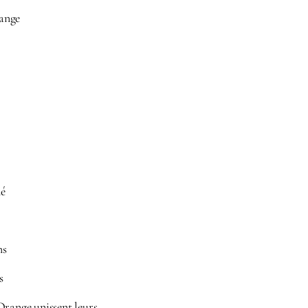
range
dé
ns
s
Orange unissent leurs