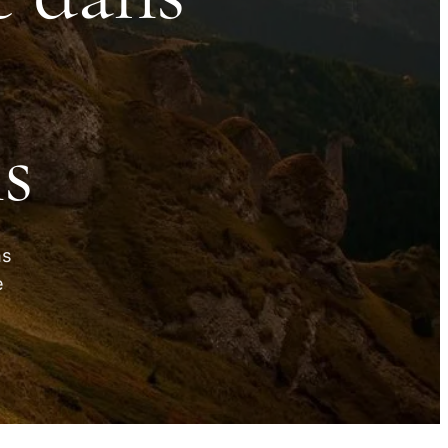
s
ns
e