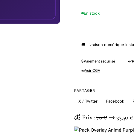
En stock
🛒 Co
🚚 Livraison numérique inst
🔒
Paiement sécurisé
↩️
R
📜
Voir CGV
PARTAGER
X / Twitter
Facebook
💰 Prix :
70 €
→
33,50 €