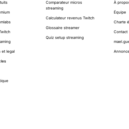
tuits
Comparateur micros
À propo
streaming
emium
Équipe
Calculateur revenus Twitch
amlabs
Charte é
Glossaire streamer
Twitch
Contact
Quiz setup streaming
eaming
mael.gu
 et legal
Annonce
cles
tique