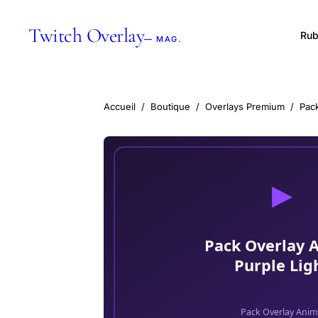
Twitch Overlay
Rub
— MAG.
Accueil
/
Boutique
/
Overlays Premium
/
Pac