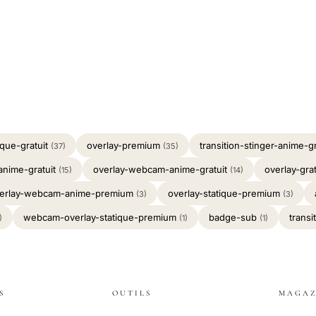
ique-gratuit
overlay-premium
transition-stinger-anime-g
(37)
(35)
anime-gratuit
overlay-webcam-anime-gratuit
overlay-gra
(15)
(14)
erlay-webcam-anime-premium
overlay-statique-premium
(3)
(3)
webcam-overlay-statique-premium
badge-sub
trans
)
(1)
(1)
S
OUTILS
MAGAZ