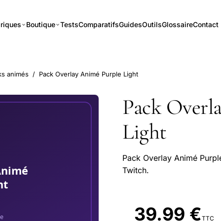
riques
Boutique
Tests
Comparatifs
Guides
Outils
Glossaire
Contact
ks animés
/
Pack Overlay Animé Purple Light
Pack Overl
Light
Pack Overlay Animé Purple
Twitch.
39.99 €
TTC