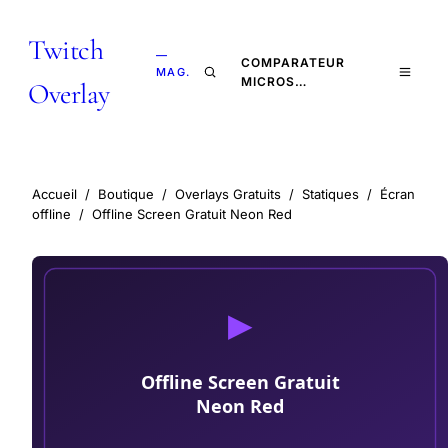
Twitch
—
COMPARATEUR
MAG.
MICROS…
Overlay
Accueil
/
Boutique
/
Overlays Gratuits
/
Statiques
/
Écran
offline
/
Offline Screen Gratuit Neon Red