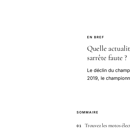
EN BREF
Quelle actuali
sarrête faute ?
Le déclin du champ
2019, le championna
SOMMAIRE
Trouvez les motos élec
01