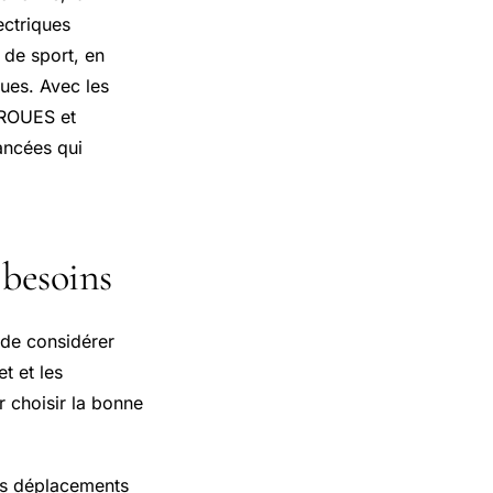
ectriques
 de sport, en
ues. Avec les
2ROUES et
ancées qui
 besoins
 de considérer
et et les
r choisir la bonne
des déplacements