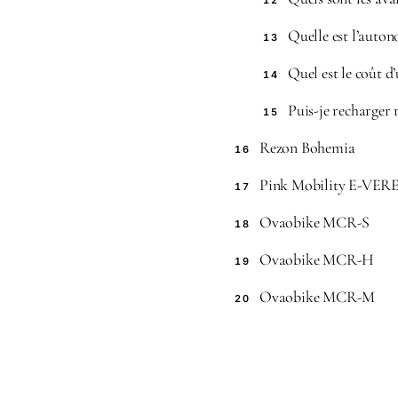
12
Quelle est l’auton
13
Quel est le coût d
14
Puis-je recharger 
15
Rezon Bohemia
16
Pink Mobility E-VER
17
Ovaobike MCR-S
18
Ovaobike MCR-H
19
Ovaobike MCR-M
20