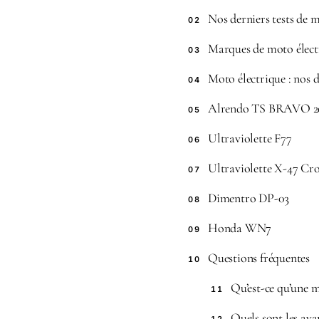
Nos derniers tests de 
02
Marques de moto élect
03
Moto électrique : nos d
04
Alrendo TS BRAVO 2
05
Ultraviolette F77
06
Ultraviolette X-47 Cr
07
Dimentro DP-03
08
Honda WN7
09
Questions fréquentes
10
Qu’est-ce qu’une m
11
Quels sont les ava