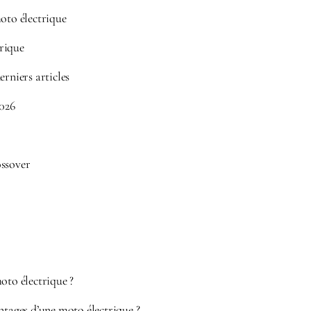
moto électrique
rique
erniers articles
026
ossover
oto électrique ?
ntages d’une moto électrique ?