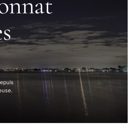
onnat
es
Depuis
euse.