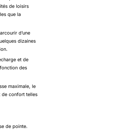
tés de loisirs
les que la
arcourir d’une
quelques dizaines
ion.
recharge et de
fonction des
esse maximale, le
 de confort telles
sse de pointe.