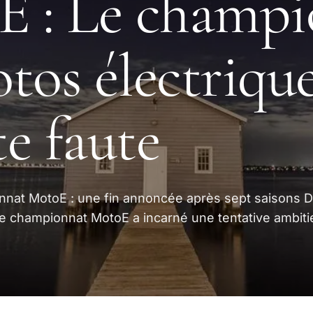
E : Le champi
tos électriqu
te faute
nnat MotoE : une fin annoncée après sept saisons 
le championnat MotoE a incarné une tentative ambiti