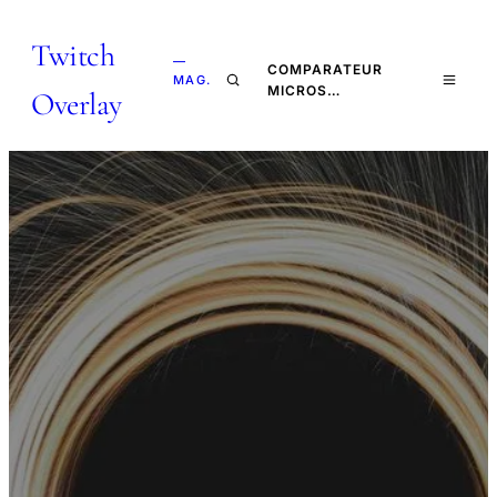
Twitch
—
COMPARATEUR
MAG.
MICROS…
Overlay