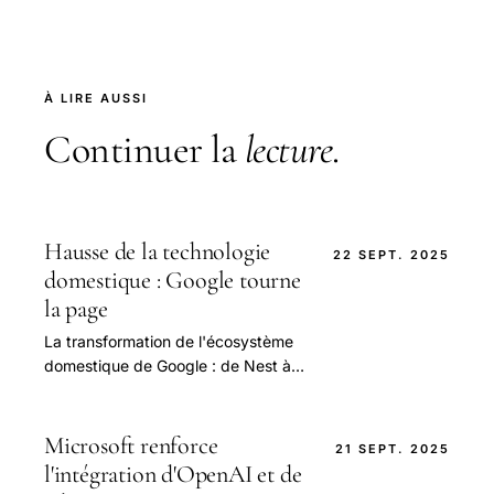
À LIRE AUSSI
Continuer la
lecture
.
Hausse de la technologie
22 SEPT. 2025
domestique : Google tourne
la page
La transformation de l'écosystème
domestique de Google : de Nest à
Gemini Depuis plusieurs années,
Google s’est imposé comme un
acteur incontournable.
Microsoft renforce
21 SEPT. 2025
l'intégration d'OpenAI et de