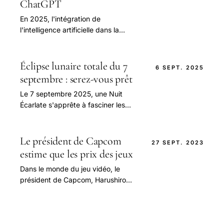
ChatGPT
En 2025, l'intégration de
l'intelligence artificielle dans la
bureautique a connu une avancée
majeure grâce à la stratégie
ambitieuse de Microsoft.
Éclipse lunaire totale du 7
6 SEPT. 2025
septembre : serez-vous prêt
Le 7 septembre 2025, une Nuit
Écarlate s'apprête à fasciner les
passionnés d’astronomie du monde
entier.
Le président de Capcom
27 SEPT. 2023
estime que les prix des jeux
Dans le monde du jeu vidéo, le
président de Capcom, Harushiro
Tsujimoto, a récemment fait une
déclaration surprenante.