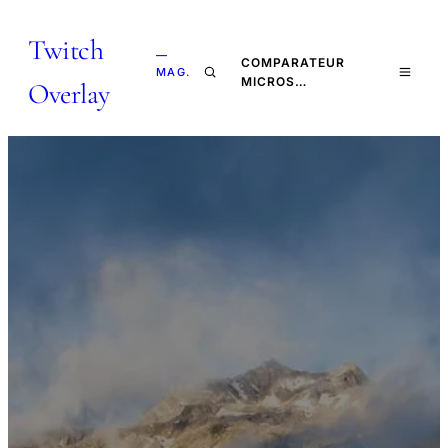
Twitch
—
COMPARATEUR
MAG.
MICROS…
Overlay