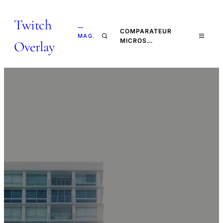
Twitch
—
COMPARATEUR
MAG.
MICROS…
Overlay