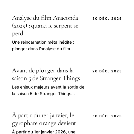
Analyse du film Anaconda
30 DÉC. 2025
(2025) : quand le serpent se
perd
Une réincarnation méta inédite :
plonger dans l’analyse du film
Anaconda 2025 En 2025, le film
Anaconda refait surface, non pas
comme une simple parodie.
Avant de plonger dans la
26 DÉC. 2025
saison 5 de Stranger Things
Les enjeux majeurs avant la sortie de
la saison 5 de Stranger Things
Depuis son lancement initial en 2016,
Stranger Things a su captiver des
millions.
À partir du 1er janvier, le
18 DÉC. 2025
gyrophare orange devient
À partir du 1er janvier 2026, une