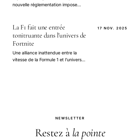
nouvelle réglementation impose
l’obligation pour tous les véhicules de
disposer d’un gyrophare orange lors
de leur arrêt.
La F1 fait une entrée
17 NOV. 2025
tonitruante dans l'univers de
Fortnite
Une alliance inattendue entre la
vitesse de la Formule 1 et l’univers
dynamique de Fortnite Le monde du
sport automobile, en particulier la
Formule 1, ne.
NEWSLETTER
Restez à
la pointe