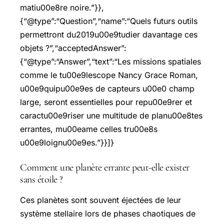
matiu00e8re noire.”}},
{“@type”:“Question”,“name”:“Quels futurs outils
permettront du2019u00e9tudier davantage ces
objets ?”,“acceptedAnswer”:
{“@type”:“Answer”,“text”:“Les missions spatiales
comme le tu00e9lescope Nancy Grace Roman,
u00e9quipu00e9es de capteurs u00e0 champ
large, seront essentielles pour repu00e9rer et
caractu00e9riser une multitude de planu00e8tes
errantes, mu00eame celles tru00e8s
u00e9loignu00e9es.”}}]}
Comment une planète errante peut-elle exister
sans étoile ?
Ces planètes sont souvent éjectées de leur
système stellaire lors de phases chaotiques de