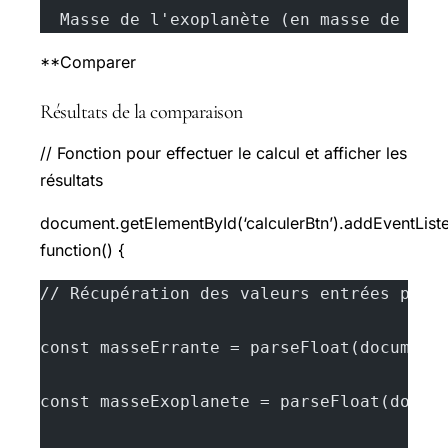
  Masse de l'exoplanète (en masse de Jup
**Comparer
Résultats de la comparaison
// Fonction pour effectuer le calcul et afficher les
résultats
document.getElementById(‘calculerBtn’).addEventListen
function() {
// Récupération des valeurs entrées par 
const masseErrante = parseFloat(document
const masseExoplanete = parseFloat(docum