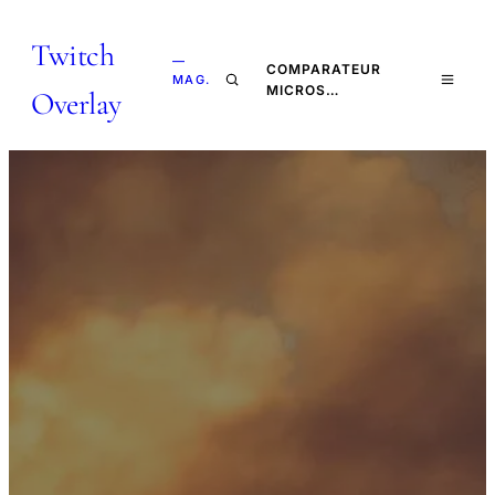
Twitch
—
COMPARATEUR
MAG.
MICROS…
Overlay