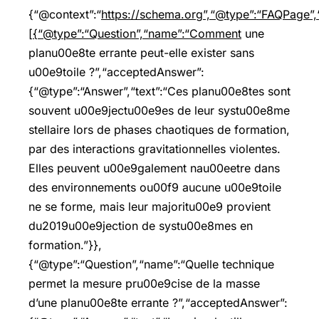
{“@context”:“
https://schema.org”,“@type”:“FAQPage”,“
[{“@type”:“Question”,“name”:“Comment
une
planu00e8te errante peut-elle exister sans
u00e9toile ?”,“acceptedAnswer”:
{“@type”:“Answer”,“text”:“Ces planu00e8tes sont
souvent u00e9jectu00e9es de leur systu00e8me
stellaire lors de phases chaotiques de formation,
par des interactions gravitationnelles violentes.
Elles peuvent u00e9galement nau00eetre dans
des environnements ou00f9 aucune u00e9toile
ne se forme, mais leur majoritu00e9 provient
du2019u00e9jection de systu00e8mes en
formation.”}},
{“@type”:“Question”,“name”:“Quelle technique
permet la mesure pru00e9cise de la masse
d’une planu00e8te errante ?”,“acceptedAnswer”: