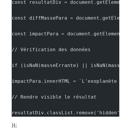
const resultatDiv = document.getElementB
const diffMassePara = document.getElemen
const impactPara = document.getElementBy
// Vérification des données
if (isNaN(masseErrante) || isNaN(masseEx
impactPara.innerHTML = `L'exoplanète est
// Rendre visible le résultat
resultatDiv.classList.remove('hidden');
});