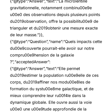
{“@type”:“Answer”,“text”:“La microlentille
gravitationnelle, notamment combinu00e9e
u00e0 des observations depuis plusieurs points
du2019observation, offre la possibilitu00e9 de
trianguler et du2019obtenir une mesure exacte
de leur masse.”}},
{“@type”:“Question”,“name”:“Quels impacts cette
du00e9couverte pourrait-elle avoir sur notre
compru00e9hension de la galaxie
?”,“acceptedAnswer”:
{“@type”:“Answer”,“text”:“Elle permet
du2019estimer la population ru00e9elle de ces
corps, du2019affiner nos modu00e8les de
formation du systu00e8me galactique, et de
mieux comprendre leur ru00f4le dans la
dynamique globale. Elle ouvre aussi la voie
u00e0 une u00e9tude approfondie de la