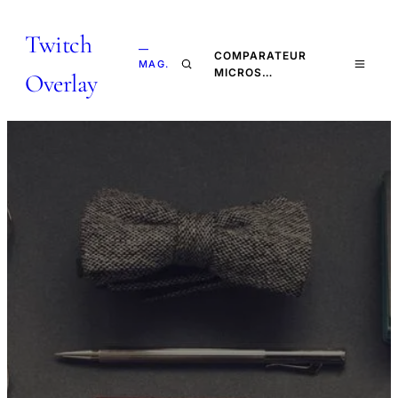
Twitch
—
COMPARATEUR
MAG.
MICROS…
Overlay